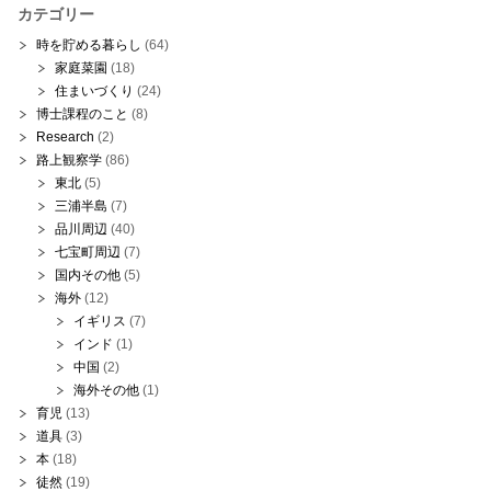
カテゴリー
時を貯める暮らし
(64)
家庭菜園
(18)
住まいづくり
(24)
博士課程のこと
(8)
Research
(2)
路上観察学
(86)
東北
(5)
三浦半島
(7)
品川周辺
(40)
七宝町周辺
(7)
国内その他
(5)
海外
(12)
イギリス
(7)
インド
(1)
中国
(2)
海外その他
(1)
育児
(13)
道具
(3)
本
(18)
徒然
(19)