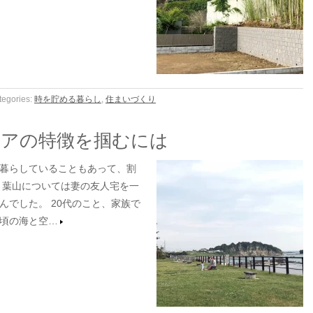
tegories:
時を貯める暮らし
,
住まいづくり
リアの特徴を掴むには
暮らしていることもあって、割
、葉山については妻の友人宅を一
んでした。 20代のこと、家族で
頃の海と空…