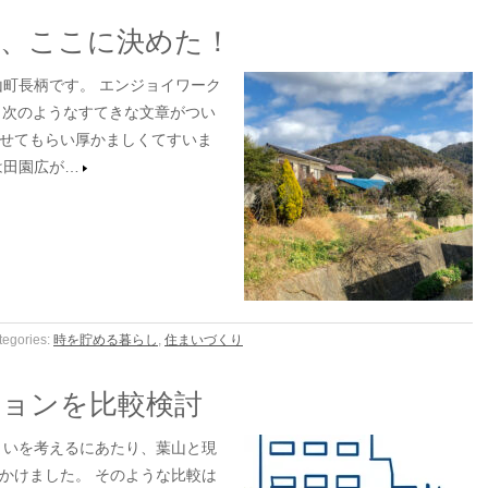
地、ここに決めた！
山町長柄です。 エンジョイワーク
、次のようなすてきな文章がつい
せてもらい厚かましくてすいま
は田園広が…
tegories:
時を貯める暮らし
,
住まいづくり
ションを比較検討
まいを考えるにあたり、葉山と現
かけました。 そのような比較は