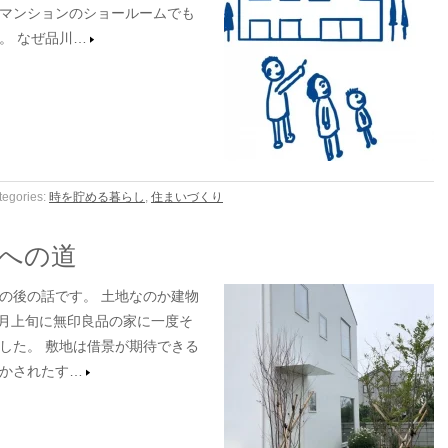
マンションのショールームでも
。 なぜ品川…
tegories:
時を貯める暮らし
,
住まいづくり
への道
の後の話です。 土地なのか建物
7月上旬に無印良品の家に一度そ
した。 敷地は借景が期待できる
かされたす…