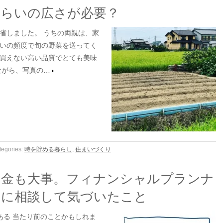
くらいの広さが必要？
省しました。 うちの両親は、家
いの頻度で旬の野菜を送ってく
買えない高い品質でとても美味
ながら、写真の…
tegories:
時を貯める暮らし
,
住まいづくり
お金も大事。フィナンシャルプランナ
んに相談して気づいたこと
る 当たり前のことかもしれま