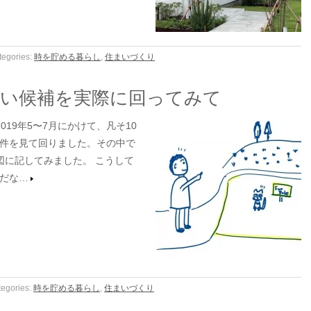
tegories:
時を貯める暮らし
,
住まいづくり
まい候補を実際に回ってみて
19年5〜7月にかけて、凡そ10
件を見て回りました。その中で
図に記してみました。 こうして
だな…
egories:
時を貯める暮らし
,
住まいづくり