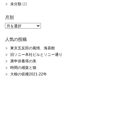
未分類
(2)
月別
月
別
人気の投稿
東京五反田の風情、海喜館
旧ソニー本社ビルとソニー通り
庚申供養塔の美
時間の感覚と猫
大根の収穫2021-22年