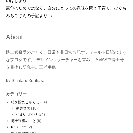
のはじまり
競争のためではなく、自分にとっての意味を問う子育て。ひぐち
みちこさんの手記より
→
About
路上観察学のごとく、日常も非日常も記すフィールド日記のよう
なブログです。 デザインリサーチャーを営み、IAMASで博士号
を目指し研究中。三浦半島
by Shintaro Kurihara
カテゴリー
時を貯める暮らし
(64)
家庭菜園
(18)
住まいづくり
(24)
博士課程のこと
(8)
Research
(2)