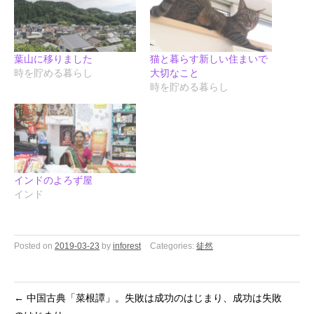
葉山に移りました
猫と暮らす新しい住まいで
時を貯める暮らし
大切なこと
時を貯める暮らし
インドのよろず屋
インド
Posted on
2019-03-23
by
inforest
Categories:
徒然
←
中国古典「菜根譚」。失敗は成功のはじまり、成功は失敗