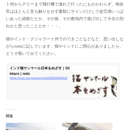
ト州からデリーまで飛行機で連れて行ったにもかかわらず、検疫
官はほとんど見も触りもせず書類にサインだけして徒労感いっぱ
いあった経験だとか、その後、その敷地内で逃げ出して今生の別
れかと思ったこととか・・・。
猫やインド・グジャラート州でのできごとなどなど、思い出しな
がらnoteに記しています。猫やインドにご関心がありましたら、
どうぞ覗いてみてください。
インド猫ヤンマール日本をめざす｜Sh
intaro｜note
https://note.mu/yammer/m/mb6852b668fa0
関連