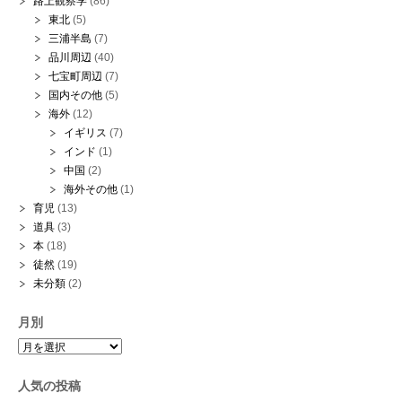
路上観察学
(86)
東北
(5)
三浦半島
(7)
品川周辺
(40)
七宝町周辺
(7)
国内その他
(5)
海外
(12)
イギリス
(7)
インド
(1)
中国
(2)
海外その他
(1)
育児
(13)
道具
(3)
本
(18)
徒然
(19)
未分類
(2)
月別
月
別
人気の投稿