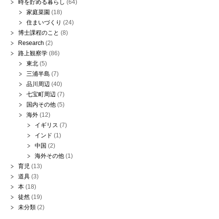
時を貯める暮らし
(64)
家庭菜園
(18)
住まいづくり
(24)
博士課程のこと
(8)
Research
(2)
路上観察学
(86)
東北
(5)
三浦半島
(7)
品川周辺
(40)
七宝町周辺
(7)
国内その他
(5)
海外
(12)
イギリス
(7)
インド
(1)
中国
(2)
海外その他
(1)
育児
(13)
道具
(3)
本
(18)
徒然
(19)
未分類
(2)