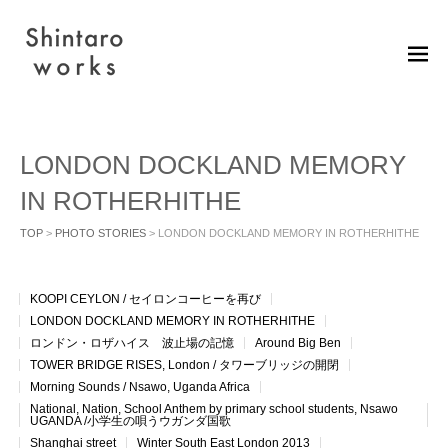
M
EN
U
LONDON DOCKLAND MEMORY
IN ROTHERHITHE
TOP
>
PHOTO STORIES
> LONDON DOCKLAND MEMORY IN ROTHERHITHE
KOOPI CEYLON / セイロンコーヒーを再び
LONDON DOCKLAND MEMORY IN ROTHERHITHE
ロンドン・ロザハイス 波止場の記憶
Around Big Ben
TOWER BRIDGE RISES, London / タワーブリッジの開閉
Morning Sounds / Nsawo, Uganda Africa
National, Nation, School Anthem by primary school students, Nsawo
UGANDA /小学生の唄うウガンダ国歌
Shanghai street
Winter South East London 2013