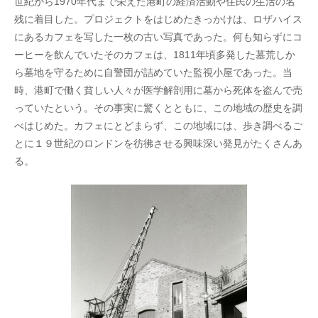
世紀から1970年代まで栄えた港町の経済活動や住民の生活の名
残に着目した。プロジェクトをはじめたきっかけは、ロザハイス
にあるカフェを写した一枚の古い写真であった。何も知らずにコ
ーヒーを飲んでいたそのカフェは、1811年頃多発した墓荒しか
ら墓地を守るために自警団が詰めていた監視小屋であった。当
時、港町で働く貧しい人々が医学解剖用に墓から死体を盗んで売
っていたという。その事実に驚くとともに、この地域の歴史を調
べはじめた。カフェにとどまらず、この地域には、歩き調べるご
とに１９世紀のロンドンを彷彿させる興味深い発見がたくさんあ
る。