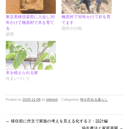
東京美林倶楽部に入会し30
檜原村で30年かけて杉を育
年かけて檜原村で木を育て
てます
る
国内その他
徒然
木を植えられる家
住まいづくり
Posted on
2020-11-06
by
inforest
Categories:
時を貯める暮らし
←
移住前に作文で家族の考えを見える化する２・設計編
協生農法と家庭菜園
→