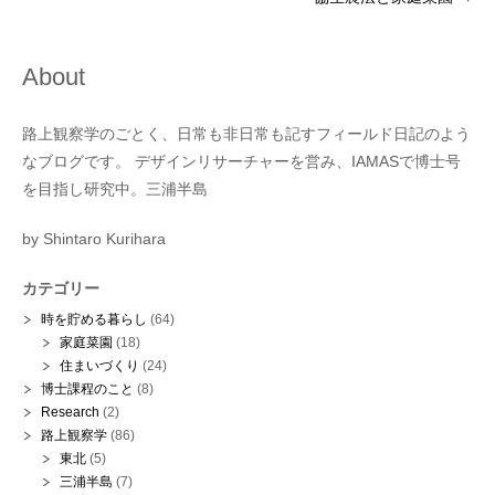
About
路上観察学のごとく、日常も非日常も記すフィールド日記のよう
なブログです。 デザインリサーチャーを営み、IAMASで博士号
を目指し研究中。三浦半島
by Shintaro Kurihara
カテゴリー
時を貯める暮らし
(64)
家庭菜園
(18)
住まいづくり
(24)
博士課程のこと
(8)
Research
(2)
路上観察学
(86)
東北
(5)
三浦半島
(7)