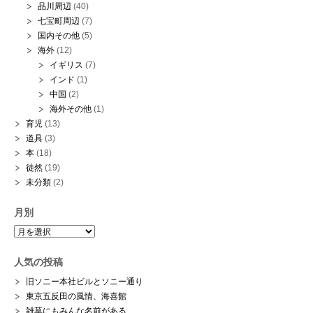
品川周辺
(40)
七宝町周辺
(7)
国内その他
(5)
海外
(12)
イギリス
(7)
インド
(1)
中国
(2)
海外その他
(1)
育児
(13)
道具
(3)
本
(18)
徒然
(19)
未分類
(2)
月別
月
別
人気の投稿
旧ソニー本社ビルとソニー通り
東京五反田の風情、海喜館
雑草にもみんな名前がある