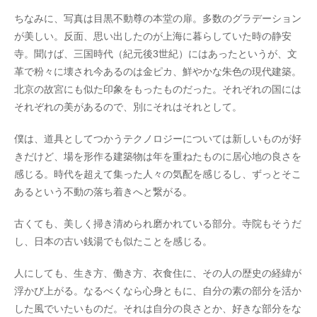
ちなみに、写真は目黒不動尊の本堂の扉。多数のグラデーション
が美しい。反面、思い出したのが上海に暮らしていた時の静安
寺。聞けば、三国時代（紀元後3世紀）にはあったというが、文
革で粉々に壊され今あるのは金ピカ、鮮やかな朱色の現代建築。
北京の故宮にも似た印象をもったものだった。それぞれの国には
それぞれの美があるので、別にそれはそれとして。
僕は、道具としてつかうテクノロジーについては新しいものが好
きだけど、場を形作る建築物は年を重ねたものに居心地の良さを
感じる。時代を超えて集った人々の気配を感じるし、ずっとそこ
あるという不動の落ち着きへと繋がる。
古くても、美しく掃き清められ磨かれている部分。寺院もそうだ
し、日本の古い銭湯でも似たことを感じる。
人にしても、生き方、働き方、衣食住に、その人の歴史の経緯が
浮かび上がる。なるべくなら心身ともに、自分の素の部分を活か
した風でいたいものだ。それは自分の良さとか、好きな部分をな