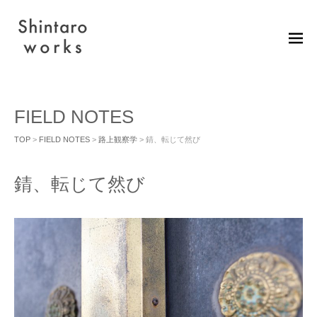
M
EN
U
FIELD NOTES
TOP
>
FIELD NOTES
>
路上観察学
> 錆、転じて然び
錆、転じて然び