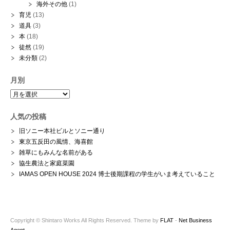
海外その他
(1)
育児
(13)
道具
(3)
本
(18)
徒然
(19)
未分類
(2)
月別
月
別
人気の投稿
旧ソニー本社ビルとソニー通り
東京五反田の風情、海喜館
雑草にもみんな名前がある
協生農法と家庭菜園
IAMAS OPEN HOUSE 2024 博士後期課程の学生がいま考えていること
Copyright © Shintaro Works All Rights Reserved. Theme by
FLAT
-
Net Business
Agent