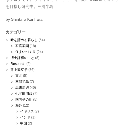
を目指し研究中。三浦半島
by Shintaro Kurihara
カテゴリー
時を貯める暮らし
(64)
家庭菜園
(18)
住まいづくり
(24)
博士課程のこと
(8)
Research
(2)
路上観察学
(86)
東北
(5)
三浦半島
(7)
品川周辺
(40)
七宝町周辺
(7)
国内その他
(5)
海外
(12)
イギリス
(7)
インド
(1)
中国
(2)