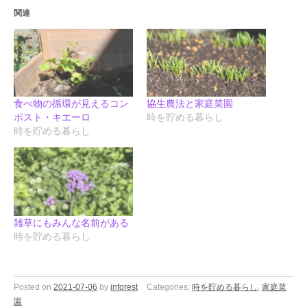
関連
食べ物の循環が見えるコン
協生農法と家庭菜園
ポスト・キエーロ
時を貯める暮らし
時を貯める暮らし
雑草にもみんな名前がある
時を貯める暮らし
Posted on
2021-07-06
by
inforest
Categories:
時を貯める暮らし
,
家庭菜
園