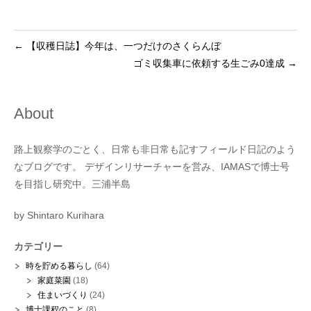
←
【収穫日誌】今年は、一つだけのさくらんぼ
ゴミ収集車に依頼する生ごみ0達成
→
About
路上観察学のごとく、日常も非日常も記すフィールド日記のよう
なブログです。 デザインリサーチャーを営み、IAMASで博士号
を目指し研究中。三浦半島
by Shintaro Kurihara
カテゴリー
時を貯める暮らし
(64)
家庭菜園
(18)
住まいづくり
(24)
博士課程のこと
(8)