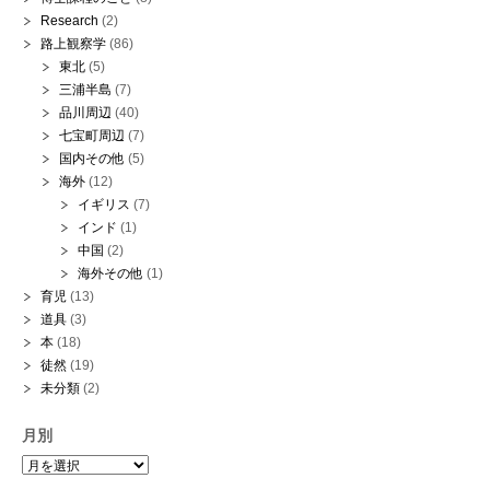
Research
(2)
路上観察学
(86)
東北
(5)
三浦半島
(7)
品川周辺
(40)
七宝町周辺
(7)
国内その他
(5)
海外
(12)
イギリス
(7)
インド
(1)
中国
(2)
海外その他
(1)
育児
(13)
道具
(3)
本
(18)
徒然
(19)
未分類
(2)
月別
月
別