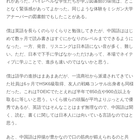
れがあった。ハイレベルな学生たちが学ぶ図書館の環境は、どこ
となく緊張感があってよかった。同じような体験をミシガン大学
アナーバーの図書館でもしたことがある。
僕は英語を長らくのらりくらりと勉強してきたが、中国語ははじ
めて数ヶ月で読み書きはすぐにかなりのレベルまでできるように
なった。一方、発音、リスニングは日本語にない音が多く、難し
い。ただ、日本で下手に学ばなかっただけあって、本場でネイテ
ィブに学ぶことで、進歩も速いのではないかと思う。
僕は語学の進捗はまあまあだが、一流商社から派遣されてきてい
た社員は6ヶ月でHSK6級取得、友人の戦略コンサル出身者も同様
だった。これはTOEICでたとえれば半年で850点や900点以上を
取るに等しいと思う。いくら彼らの頭脳が平均よりぶっとんで優
秀であるが、英語ではそんなことはまず無理なので、中国語は聞
く、読む、書くに関しては日本人には向いている言語なのではと
思う。
あと、中国語は抑揚が豊かなので口の筋肉が鍛えられるのと共