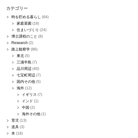
カテゴリー
時を貯める暮らし
(64)
家庭菜園
(18)
住まいづくり
(24)
博士課程のこと
(8)
Research
(2)
路上観察学
(86)
東北
(5)
三浦半島
(7)
品川周辺
(40)
七宝町周辺
(7)
国内その他
(5)
海外
(12)
イギリス
(7)
インド
(1)
中国
(2)
海外その他
(1)
育児
(13)
道具
(3)
本
(18)