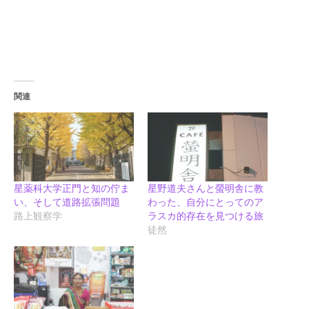
関連
星薬科大学正門と知の佇ま
星野道夫さんと螢明舎に教
い、そして道路拡張問題
わった、自分にとってのア
路上観察学
ラスカ的存在を見つける旅
徒然