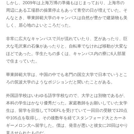
しかし、2009年は上海万博の準備もはじまっており、上海市の
周辺にある工場群の操業停止もあって青空の日が増えていた。そ
んなとき、華東師範大学のキャンパスは自然が豊かで建築物も美
しく、居心地のよいところだった。
非常に広大なキャンパスで川が流れていたり、芝があったり、巨
大な毛沢東の石像があったりと、自転車でなければ移動が大変な
ほどであった。学生たちの多くは、キャンパス内の寮に6人部屋
で住まっていた。
華東師範大学は、中国の中でも名門の国立大学で日本でいうとこ
ろの筑波大学のようなポジションだと聞いたことがある。
外国語学校はいわゆる語学学校なので、大学とは別物であるが、
本科の学生はかなり優秀だった。家庭教師をお願いしていた女学
生は、留学を目指してTOEFLを受けていて一回目の受験で120点
中105点を取得し、その後数年を経てスタンフォード大とカーネ
ギーメロン大へ留学した。僕は、発音が悪いと彼女に20回はやり
直させられたものだ。