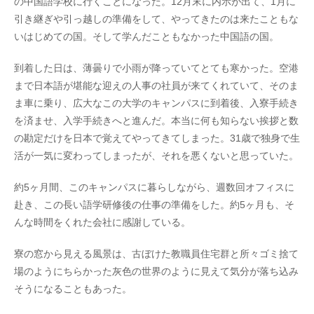
の中国語学校に行くことになった。12月末に内示が出て、1月に
引き継ぎや引っ越しの準備をして、やってきたのは来たこともな
いはじめての国。そして学んだこともなかった中国語の国。
到着した日は、薄曇りで小雨が降っていてとても寒かった。空港
まで日本語が堪能な迎えの人事の社員が来てくれていて、そのま
ま車に乗り、広大なこの大学のキャンパスに到着後、入寮手続き
を済ませ、入学手続きへと進んだ。本当に何も知らない挨拶と数
の勘定だけを日本で覚えてやってきてしまった。31歳で独身で生
活が一気に変わってしまったが、それを悪くないと思っていた。
約5ヶ月間、このキャンパスに暮らしながら、週数回オフィスに
赴き、この長い語学研修後の仕事の準備をした。約5ヶ月も、そ
んな時間をくれた会社に感謝している。
寮の窓から見える風景は、古ぼけた教職員住宅群と所々ゴミ捨て
場のようにちらかった灰色の世界のように見えて気分が落ち込み
そうになることもあった。