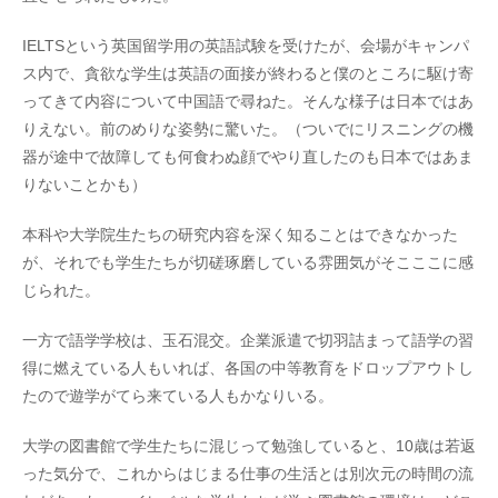
IELTSという英国留学用の英語試験を受けたが、会場がキャンパ
ス内で、貪欲な学生は英語の面接が終わると僕のところに駆け寄
ってきて内容について中国語で尋ねた。そんな様子は日本ではあ
りえない。前のめりな姿勢に驚いた。（ついでにリスニングの機
器が途中で故障しても何食わぬ顔でやり直したのも日本ではあま
りないことかも）
本科や大学院生たちの研究内容を深く知ることはできなかった
が、それでも学生たちが切磋琢磨している雰囲気がそこここに感
じられた。
一方で語学学校は、玉石混交。企業派遣で切羽詰まって語学の習
得に燃えている人もいれば、各国の中等教育をドロップアウトし
たので遊学がてら来ている人もかなりいる。
大学の図書館で学生たちに混じって勉強していると、10歳は若返
った気分で、これからはじまる仕事の生活とは別次元の時間の流